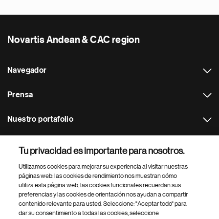
Novartis Andean & CAC region
Navegador
Prensa
Nuestro portafolio
Otras webs
Tu privacidad es importante para nosotros.
Utilizamos cookies para mejorar su experiencia al visitar nuestras
Footer Site Search
páginas web: las cookies de rendimiento nos muestran cómo
utiliza esta página web, las cookies funcionales recuerdan sus
preferencias y las cookies de orientación nos ayudan a compartir
contenido relevante para usted. Seleccione: "Aceptar todo" para
dar su consentimiento a todas las cookies, seleccione