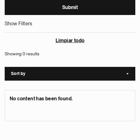
Show Filters
Limpiar todo
Showing 0 results
Sort by
Sort a
No content has been found.