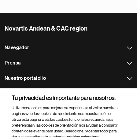
Novartis Andean & CAC region
Navegador
Prensa
Nuestro portafolio
Otras webs
Tu privacidad es importante para nosotros.
Utilizamos cookies para mejorar su experiencia al visitar nuestras
Footer Site Search
páginas web: las cookies de rendimiento nos muestran cómo
utiliza esta página web, las cookies funcionales recuerdan sus
preferencias y las cookies de orientación nos ayudan a compartir
contenido relevante para usted. Seleccione: "Aceptar todo" para
dar su consentimiento a todas las cookies, seleccione