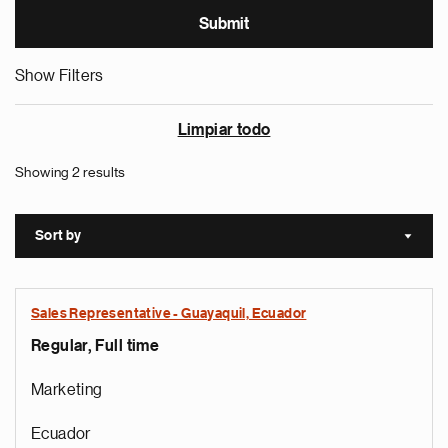
Show Filters
Limpiar todo
Showing 2 results
Sort by
Sort a
Sales Representative - Guayaquil, Ecuador
Regular, Full time
Marketing
Ecuador