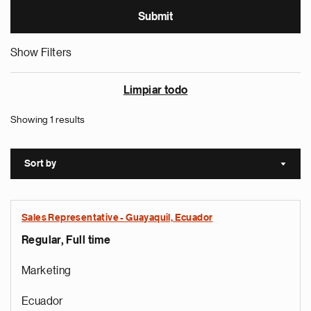
Show Filters
Limpiar todo
Showing 1 results
Sort by
Sort a
Sales Representative - Guayaquil, Ecuador
Regular, Full time
Marketing
Ecuador