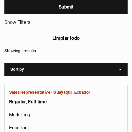
Show Filters
Limpiar todo
Showing 1 results
Sort by
Sort a
Sales Representative - Guayaquil, Ecuador
Regular, Full time
Marketing
Ecuador