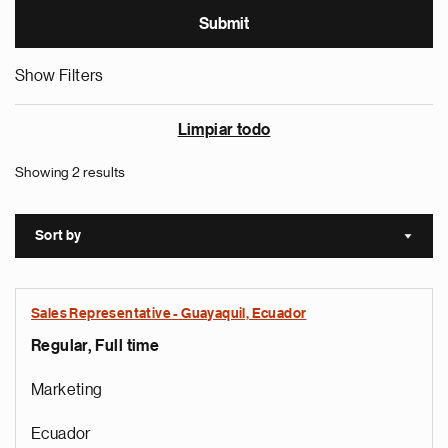
Show Filters
Limpiar todo
Showing 2 results
Sort by
Sort a
Sales Representative - Guayaquil, Ecuador
Regular, Full time
Marketing
Ecuador