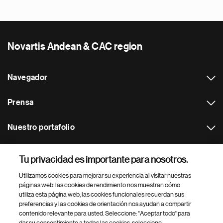
Novartis Andean & CAC region
Navegador
Prensa
Nuestro portafolio
Otras webs
Tu privacidad es importante para nosotros.
Utilizamos cookies para mejorar su experiencia al visitar nuestras
Footer Site Search
páginas web: las cookies de rendimiento nos muestran cómo
utiliza esta página web, las cookies funcionales recuerdan sus
preferencias y las cookies de orientación nos ayudan a compartir
contenido relevante para usted. Seleccione: "Aceptar todo" para
dar su consentimiento a todas las cookies, seleccione