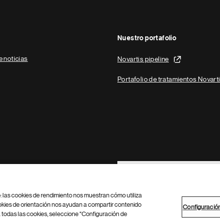
Nuestro portafolio
e noticias
Novartis pipeline
Portafolio de tratamientos Novart
Footer Site Search
b: las cookies de rendimiento nos muestran cómo utiliza
okies de orientación nos ayudan a compartir contenido
Configuració
 todas las cookies, seleccione "Configuración de