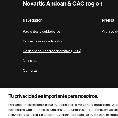
Novartis Andean & CAC region
Navegador
Prensa
Pacientes y cuidadores
Archivo d
Profesionales de la salud
Responsabilidad corporativa (ESG)
Noticias
Carreras
Tu privacidad es importante para nosotros.
Utilizamos cookies para mejorar su experiencia al visitar nuestras páginas we
esta página web, las cookies funcionales recuerdan sus preferencias y las co
relevante para usted. Seleccione: "Aceptar todo" para dar su consentimiento a
Parte
© 2026 Novartis AG