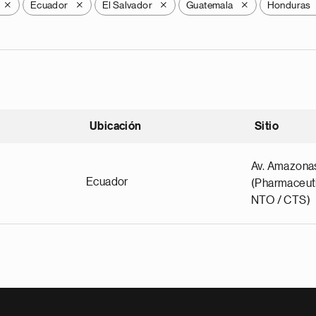
Ecuador
El Salvador
Guatemala
Honduras
X
X
X
X
Ubicación
Sitio
scendente
Av. Amazona
Ecuador
(Pharmaceuti
NTO / CTS)