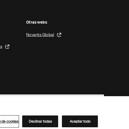
Otras webs
Novartis Global
is
n de cookies
Declinar todas
Aceptar todo
Directorio de Novartis