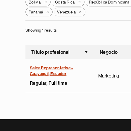
Bolivia
Costa Rica
República Dominicana
X
X
Panamá
Venezuela
X
X
Showing 1 results
Título profesional
Negocio
Ordenar a
Sales Representative -
Guayaquil, Ecuador
Marketing
Regular, Full time