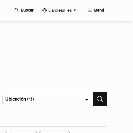
Candean | es
Buscar
Menú
Ubicación (11)