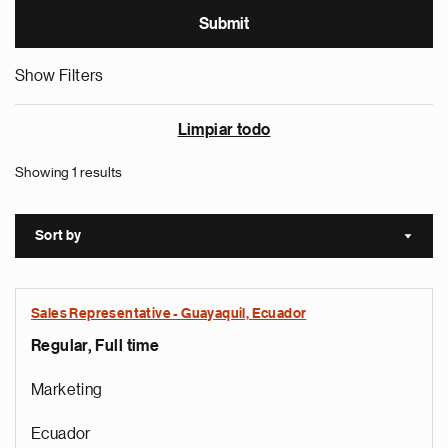
Show Filters
Limpiar todo
Showing 1 results
Sort by
Sort a
Sales Representative - Guayaquil, Ecuador
Regular, Full time
Marketing
Ecuador