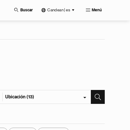
Candean | es
Buscar
Menú
Ubicación (13)