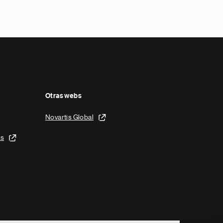
Otras webs
Novartis Global
is