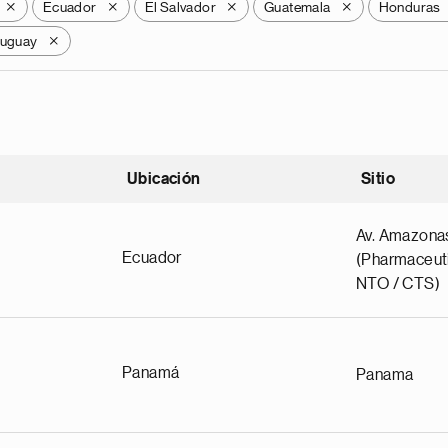
Ecuador
El Salvador
Guatemala
Honduras
X
X
X
X
uguay
X
Ubicación
Sitio
scendente
Av. Amazona
Ecuador
(Pharmaceuti
NTO / CTS)
Panamá
Panama