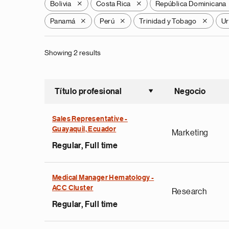
Bolivia
Costa Rica
República Dominicana
X
X
Panamá
Perú
Trinidad y Tobago
Ur
X
X
X
Showing 2 results
Título profesional
Negocio
Ordenar a
Sales Representative -
Guayaquil, Ecuador
Marketing
Regular, Full time
Medical Manager Hematology -
ACC Cluster
Research
Regular, Full time