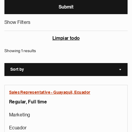
Show Filters
Limpiar todo
Showing 1 results
Sort by
Sort a
Sales Representative - Guayaquil, Ecuador
Regular, Full time
Marketing
Ecuador