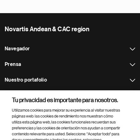
Novartis Andean & CAC region
Navegador
Prensa
Nuestro portafolio
Otras webs
Tu privacidad es importante para nosotros.
Utilizamos cookies para mejorar su experiencia al visitar nuestras
Footer Site Search
páginas web: las cookies de rendimiento nos muestran cómo
utiliza esta página web, las cookies funcionales recuerdan sus
preferencias y las cookies de orientación nos ayudan a compartir
contenido relevante para usted. Seleccione: "Aceptar todo" para
dar su consentimiento a todas las cookies, seleccione