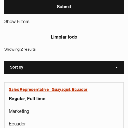
Show Filters
Limpiar todo
Showing 2 results
Sort by
Sort a
Sales Representative - Guayaquil, Ecuador
Regular, Full time
Marketing
Ecuador