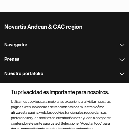
Novartis Andean & CAC region
Navegador
Prensa
Nuestro portafolio
Otras webs
Tu privacidad es importante para nosotros.
Utilizamos cookies para mejorar su experiencia al visitar nuestras
Footer Site Search
páginas web: las cookies de rendimiento nos muestran cómo
utiliza esta página web, las cookies funcionales recuerdan sus
preferencias y las cookies de orientación nos ayudan a compartir
contenido relevante para usted. Seleccione: "Aceptar todo" para
dar su consentimiento a todas las cookies, seleccione