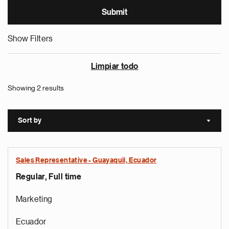
Show Filters
Limpiar todo
Showing 2 results
Sort by
Sort a
Sales Representative - Guayaquil, Ecuador
Regular, Full time
Marketing
Ecuador