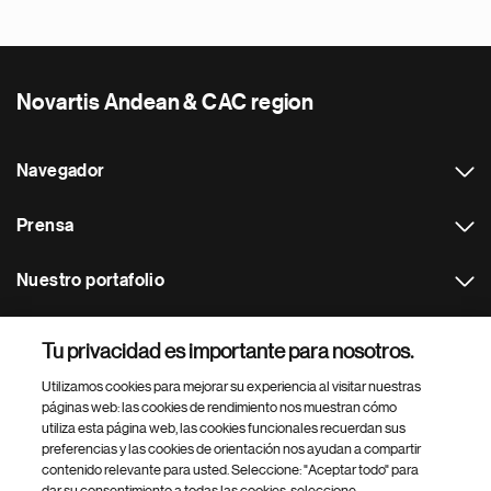
Novartis Andean & CAC region
Navegador
Prensa
Nuestro portafolio
Otras webs
Tu privacidad es importante para nosotros.
Utilizamos cookies para mejorar su experiencia al visitar nuestras
Footer Site Search
páginas web: las cookies de rendimiento nos muestran cómo
utiliza esta página web, las cookies funcionales recuerdan sus
preferencias y las cookies de orientación nos ayudan a compartir
contenido relevante para usted. Seleccione: "Aceptar todo" para
dar su consentimiento a todas las cookies, seleccione