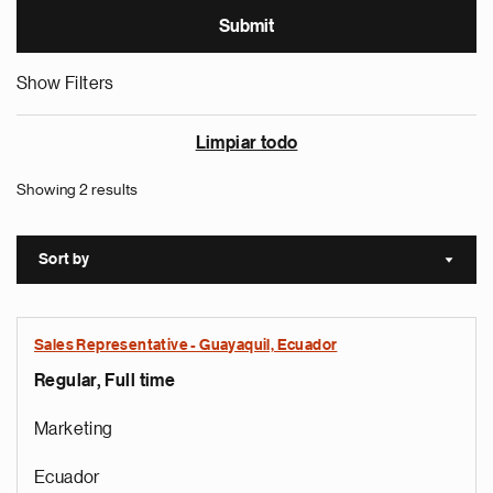
Show Filters
Limpiar todo
Showing 2 results
Sort by
Sort a
Sales Representative - Guayaquil, Ecuador
Regular, Full time
Marketing
Ecuador