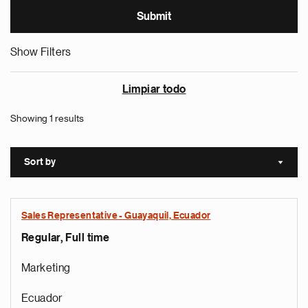
Show Filters
Limpiar todo
Showing 1 results
Sort by
Sort a
Sales Representative - Guayaquil, Ecuador
Regular, Full time
Marketing
Ecuador