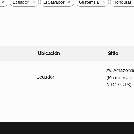
Ecuador
El Salvador
Guatemala
Honduras
X
X
X
X
Ubicación
Sitio
scendente
Av. Amazona
Ecuador
(Pharmaceuti
NTO / CTS)