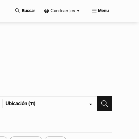
Candean | es
Buscar
Menú
Ubicación (11)