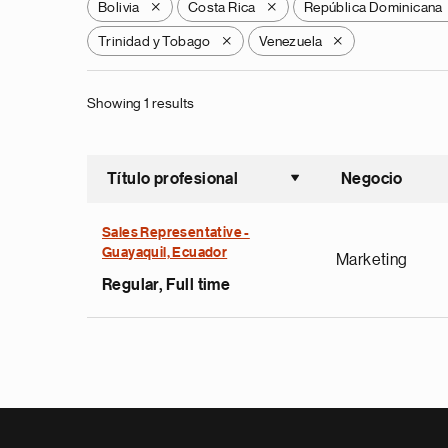
Bolivia
Costa Rica
República Dominicana
X
X
Trinidad y Tobago
Venezuela
X
X
Showing 1 results
Título profesional
Negocio
Ordenar a
Sales Representative -
Guayaquil, Ecuador
Marketing
Regular, Full time