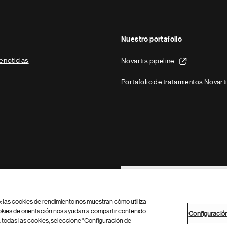
Nuestro portafolio
e noticias
Novartis pipeline
Portafolio de tratamientos Novart
Footer Site Search
b: las cookies de rendimiento nos muestran cómo utiliza
okies de orientación nos ayudan a compartir contenido
Configuració
 todas las cookies, seleccione "Configuración de