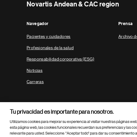
Novartis Andean & CAC region
Navegador
Prensa
Pacientes y cuidadores
Archivo d
Profesionales de la salud
Responsabilidad corporativa (ESG)
Noticias
Carreras
Tu privacidad es importante para nosotros.
Utilizamos cookies para mejorar su experiencia al visitar nuestras páginas we
esta página web, las cookies funcionales recuerdan sus preferencias y las co
relevante para usted. Seleccione: "Aceptar todo" para dar su consentimiento a
Parte
© 2026 Novartis AG