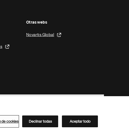
Otras webs
Novartis Global
is
n de cookies
Declinar todas
Aceptar todo
Directorio de Novartis