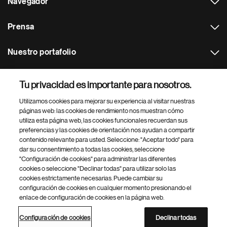
Navegador
Prensa
Nuestro portafolio
Otras webs
Tu privacidad es importante para nosotros.
Utilizamos cookies para mejorar su experiencia al visitar nuestras
Footer Site Search
páginas web: las cookies de rendimiento nos muestran cómo
utiliza esta página web, las cookies funcionales recuerdan sus
preferencias y las cookies de orientación nos ayudan a compartir
contenido relevante para usted. Seleccione: "Aceptar todo" para
dar su consentimiento a todas las cookies, seleccione
"Configuración de cookies" para administrar las diferentes
cookies o seleccione "Declinar todas" para utilizar solo las
cookies estrictamente necesarias. Puede cambiar su
Parte
© 2026 Novartis AG
configuración de cookies en cualquier momento presionando el
inferior
enlace de configuración de cookies en la página web.
Política de privacidad
Términos de uso
Accesibilidad
del
Configuración de cookies
Mapa del sitio
pie
Configuración de cookies
Declinar todas
de