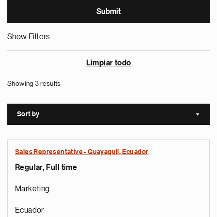
Show Filters
Limpiar todo
Showing 3 results
Sort by
Sort a
Sales Representative - Guayaquil, Ecuador
Regular, Full time
Marketing
Ecuador