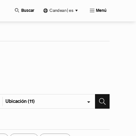
Candean | es
Buscar
Menú
Ubicación (11)