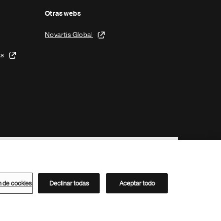
Otras webs
Novartis Global
is
n de cookies
Declinar todas
Aceptar todo
Directorio de Novartis
Este sitio está dirigido al público del clúster ACC