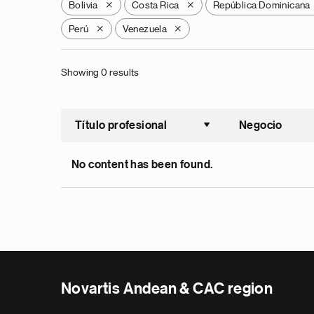
Bolivia
Costa Rica
República Dominicana
X
X
Perú
Venezuela
X
X
Showing 0 results
Título profesional
Negocio
Ordenar a
No content has been found.
Novartis Andean & CAC region