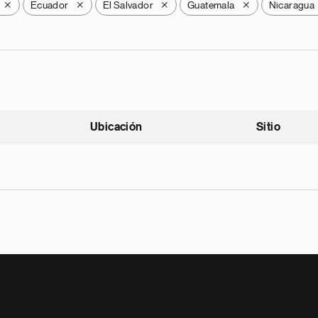
Ecuador
El Salvador
Guatemala
Nicaragua
X
X
X
X
Ubicación
Sitio
scendente