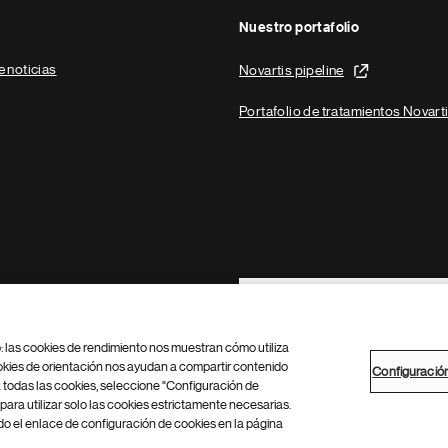
Nuestro portafolio
e noticias
Novartis pipeline
Portafolio de tratamientos Novart
Footer Site Search
b: las cookies de rendimiento nos muestran cómo utiliza
okies de orientación nos ayudan a compartir contenido
Configuració
 todas las cookies, seleccione "Configuración de
para utilizar solo las cookies estrictamente necesarias.
Configuración de cookies
Mapa del sitio
 el enlace de configuración de cookies en la página