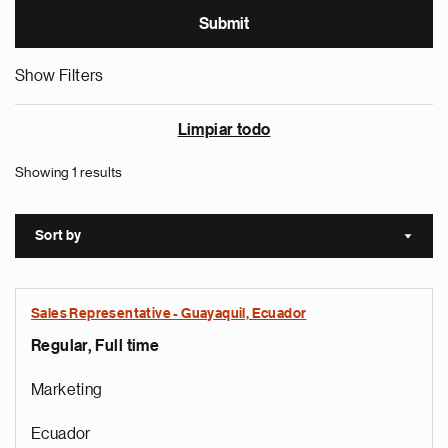
Show Filters
Limpiar todo
Showing 1 results
Sort by
Sort a
Sales Representative - Guayaquil, Ecuador
Regular, Full time
Marketing
Ecuador