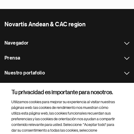
Novartis Andean & CAC region
Navegador
Prensa
Nuestro portafolio
Otras webs
Tu privacidad es importante para nosotros.
Utilizamos cookies para mejorar su experiencia al visitar nuestras
Footer Site Search
páginas web: las cookies de rendimiento nos muestran cómo
utiliza esta página web, las cookies funcionales recuerdan sus
preferencias y las cookies de orientación nos ayudan a compartir
contenido relevante para usted. Seleccione: "Aceptar todo" para
dar su consentimiento a todas las cookies, seleccione