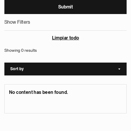
Show Filters
Limpiar todo
Showing 0 results
Sort by
Sort a
No content has been found.