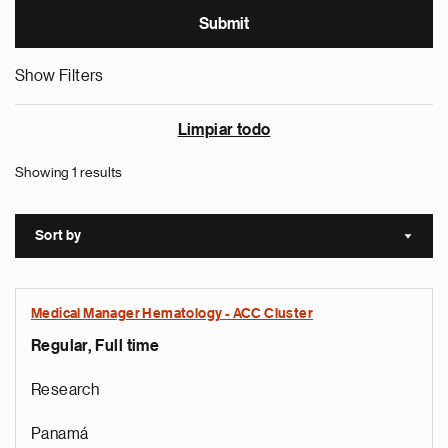
Show Filters
Limpiar todo
Showing 1 results
Sort by
Sort a
Medical Manager Hematology - ACC Cluster
Regular, Full time
Research
Panamá