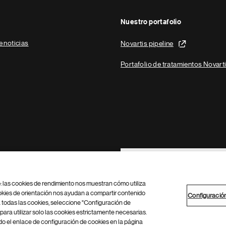
Nuestro portafolio
e noticias
Novartis pipeline
Portafolio de tratamientos Novart
Footer Site Search
b: las cookies de rendimiento nos muestran cómo utiliza
okies de orientación nos ayudan a compartir contenido
Configuració
 todas las cookies, seleccione "Configuración de
para utilizar solo las cookies estrictamente necesarias.
Configuración de cookies
Mapa del sitio
 el enlace de configuración de cookies en la página