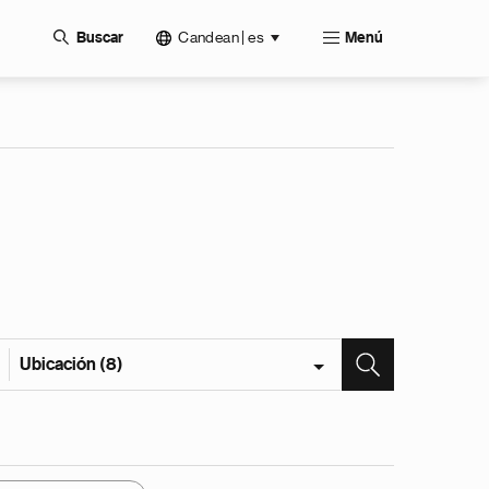
Candean | es
Buscar
Menú
Ubicación (8)