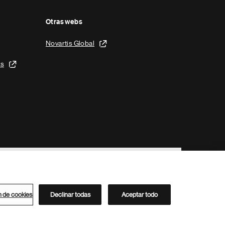
Otras webs
Novartis Global
is
n de cookies
Declinar todas
Aceptar todo
Directorio de Novartis
Este sitio está dirigido al público del clúster ACC