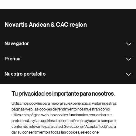
Novartis Andean & CAC region
Navegador
Prensa
Nuestro portafolio
Otras webs
Tu privacidad es importante para nosotros.
Utilizamos cookies para mejorar su experiencia al visitar nuestras
Footer Site Search
páginas web: las cookies de rendimiento nos muestran cómo
utiliza esta página web, las cookies funcionales recuerdan sus
preferencias y las cookies de orientación nos ayudan a compartir
contenido relevante para usted. Seleccione: "Aceptar todo" para
dar su consentimiento a todas las cookies, seleccione