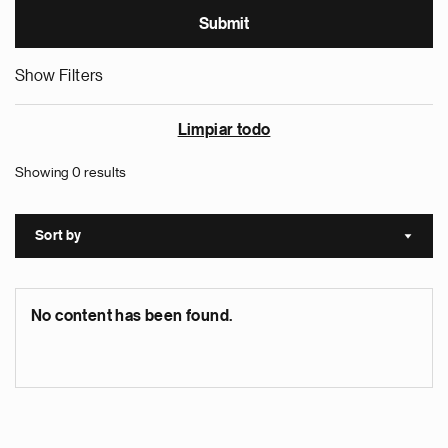
Show Filters
Limpiar todo
Showing 0 results
Sort by
Sort a
No content has been found.