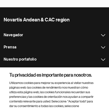
Novartis Andean & CAC region
Navegador
Prensa
Nuestro portafolio
Otras webs
Tu privacidad es importante para nosotros.
Utilizamos cookies para mejorar su experiencia al visitar nuestras
Footer Site Search
páginas web: las cookies de rendimiento nos muestran cómo
utiliza esta página web, las cookies funcionales recuerdan sus
preferencias y las cookies de orientación nos ayudan a compartir
contenido relevante para usted. Seleccione: "Aceptar todo" para
dar su consentimiento a todas las cookies, seleccione