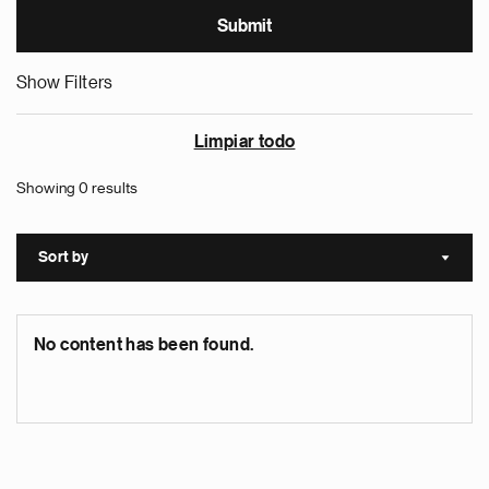
Show Filters
Limpiar todo
Showing 0 results
Sort by
Sort a
No content has been found.