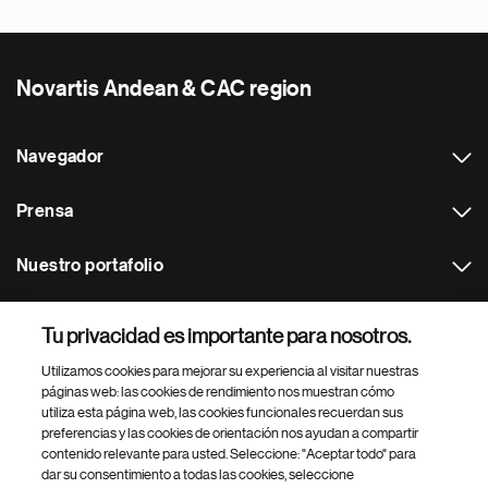
Novartis Andean & CAC region
Navegador
Prensa
Nuestro portafolio
Otras webs
Tu privacidad es importante para nosotros.
Utilizamos cookies para mejorar su experiencia al visitar nuestras
Footer Site Search
páginas web: las cookies de rendimiento nos muestran cómo
utiliza esta página web, las cookies funcionales recuerdan sus
preferencias y las cookies de orientación nos ayudan a compartir
contenido relevante para usted. Seleccione: "Aceptar todo" para
dar su consentimiento a todas las cookies, seleccione