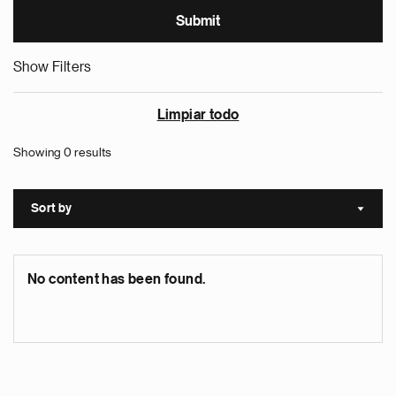
Show Filters
Limpiar todo
Showing 0 results
Sort by
Sort a
No content has been found.