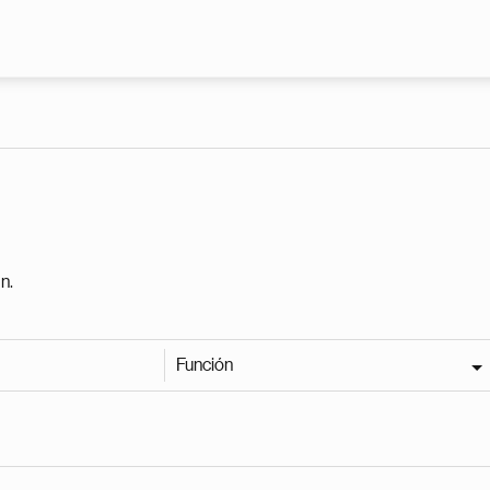
Pasar al contenido principal
n.
Función