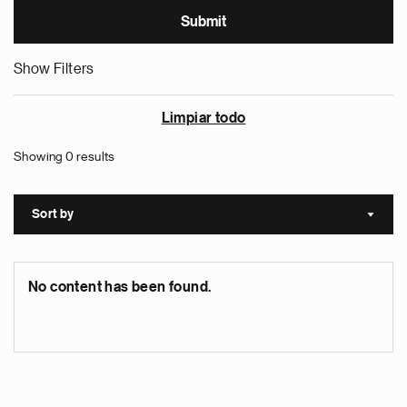
Show Filters
Limpiar todo
Showing 0 results
Sort by
Sort a
No content has been found.