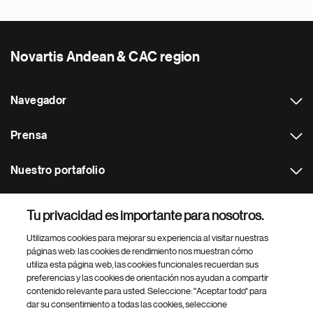
Novartis Andean & CAC region
Navegador
Prensa
Nuestro portafolio
Otras webs
Tu privacidad es importante para nosotros.
Utilizamos cookies para mejorar su experiencia al visitar nuestras
Footer Site Search
páginas web: las cookies de rendimiento nos muestran cómo
utiliza esta página web, las cookies funcionales recuerdan sus
preferencias y las cookies de orientación nos ayudan a compartir
contenido relevante para usted. Seleccione: "Aceptar todo" para
dar su consentimiento a todas las cookies, seleccione