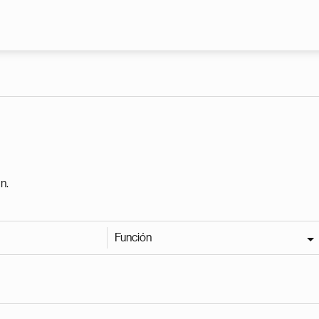
Pasar al contenido principal
n.
Función