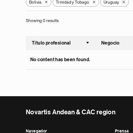
Bolivia
Trinidad y Tobago
Uruguay
X
X
X
Showing 0 results
Título profesional
Negocio
Ordenar a
No content has been found.
Novartis Andean & CAC region
Navegador
Prensa