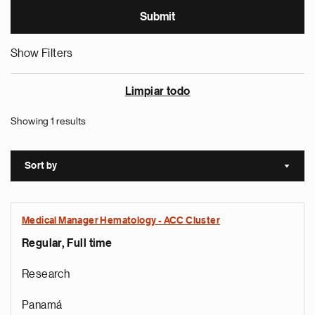
Show Filters
Limpiar todo
Showing 1 results
Sort by
Sort a
Medical Manager Hematology - ACC Cluster
Regular, Full time
Research
Panamá