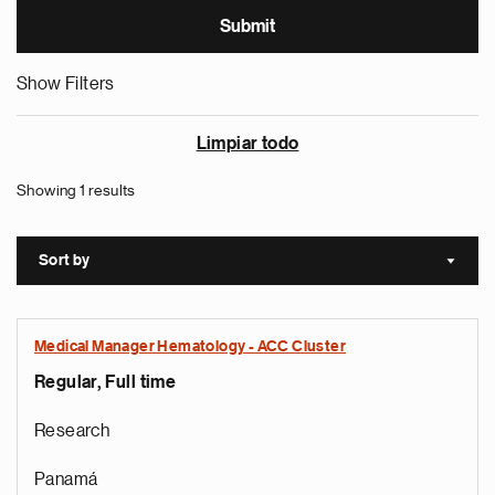
Show Filters
Limpiar todo
Showing 1 results
Sort by
Sort a
Medical Manager Hematology - ACC Cluster
Regular, Full time
Research
Panamá