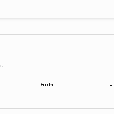
Pasar al contenido principal
n.
Función