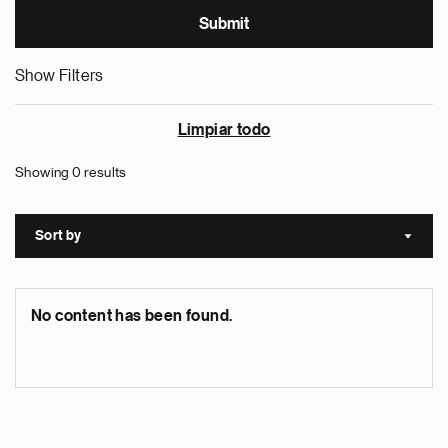
Show Filters
Limpiar todo
Showing 0 results
Sort by
Sort a
No content has been found.