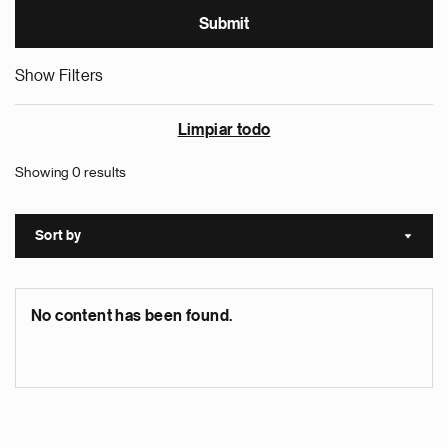
Show Filters
Limpiar todo
Showing 0 results
Sort by
Sort a
No content has been found.