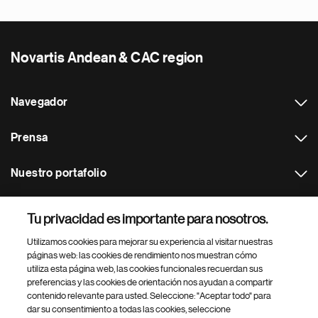
Novartis Andean & CAC region
Navegador
Prensa
Nuestro portafolio
Otras webs
Tu privacidad es importante para nosotros.
Utilizamos cookies para mejorar su experiencia al visitar nuestras
Footer Site Search
páginas web: las cookies de rendimiento nos muestran cómo
utiliza esta página web, las cookies funcionales recuerdan sus
preferencias y las cookies de orientación nos ayudan a compartir
contenido relevante para usted. Seleccione: "Aceptar todo" para
dar su consentimiento a todas las cookies, seleccione