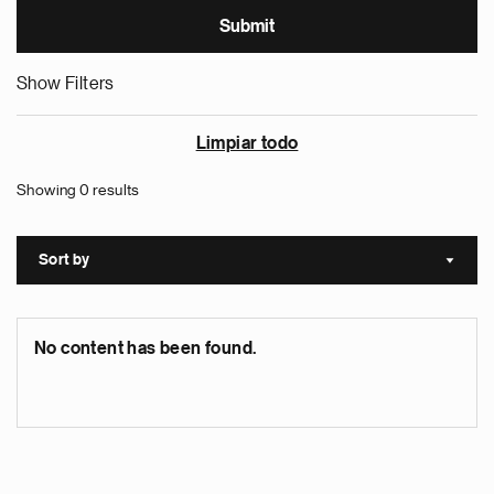
Show Filters
Limpiar todo
Showing 0 results
Sort by
Sort a
No content has been found.