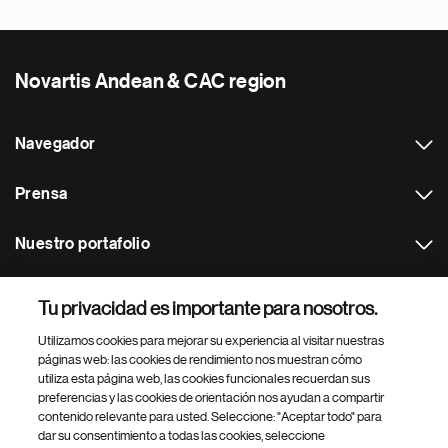
Novartis Andean & CAC region
Navegador
Prensa
Nuestro portafolio
Otras webs
Tu privacidad es importante para nosotros.
Utilizamos cookies para mejorar su experiencia al visitar nuestras
Footer Site Search
páginas web: las cookies de rendimiento nos muestran cómo
utiliza esta página web, las cookies funcionales recuerdan sus
preferencias y las cookies de orientación nos ayudan a compartir
contenido relevante para usted. Seleccione: "Aceptar todo" para
dar su consentimiento a todas las cookies, seleccione