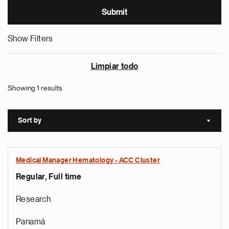
Show Filters
Limpiar todo
Showing 1 results
Sort by
Sort a
Medical Manager Hematology - ACC Cluster
Regular, Full time
Research
Panamá