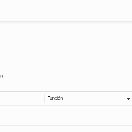
Pasar al contenido principal
n.
Función