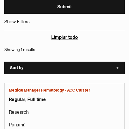
Show Filters
Limpiar todo
Showing 1 results
Sort by
Sort a
Medical Manager Hematology - ACC Cluster
Regular, Full time
Research
Panamá