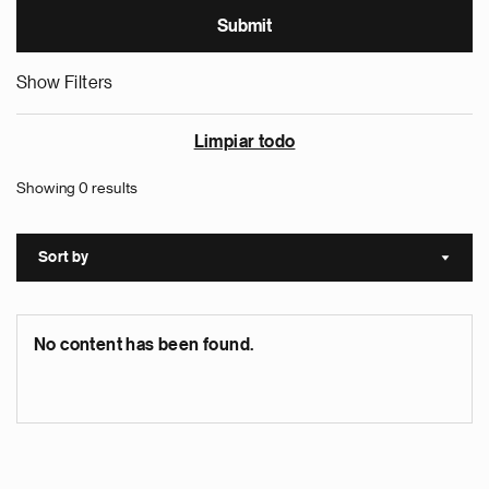
Show Filters
Limpiar todo
Showing 0 results
Sort by
Sort a
No content has been found.