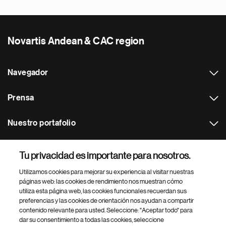
Novartis Andean & CAC region
Navegador
Prensa
Nuestro portafolio
Otras webs
Tu privacidad es importante para nosotros.
Utilizamos cookies para mejorar su experiencia al visitar nuestras
Footer Site Search
páginas web: las cookies de rendimiento nos muestran cómo
utiliza esta página web, las cookies funcionales recuerdan sus
preferencias y las cookies de orientación nos ayudan a compartir
contenido relevante para usted. Seleccione: "Aceptar todo" para
dar su consentimiento a todas las cookies, seleccione