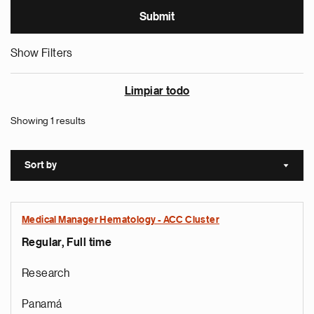
Show Filters
Limpiar todo
Showing 1 results
Sort by
Sort a
Medical Manager Hematology - ACC Cluster
Regular, Full time
Research
Panamá