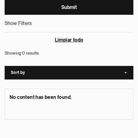
Show Filters
Limpiar todo
Showing 0 results
Sort by
Sort a
No content has been found.