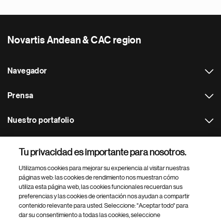
Novartis Andean & CAC region
Navegador
Prensa
Nuestro portafolio
Otras webs
Tu privacidad es importante para nosotros.
Utilizamos cookies para mejorar su experiencia al visitar nuestras
Footer Site Search
páginas web: las cookies de rendimiento nos muestran cómo
utiliza esta página web, las cookies funcionales recuerdan sus
preferencias y las cookies de orientación nos ayudan a compartir
contenido relevante para usted. Seleccione: "Aceptar todo" para
dar su consentimiento a todas las cookies, seleccione