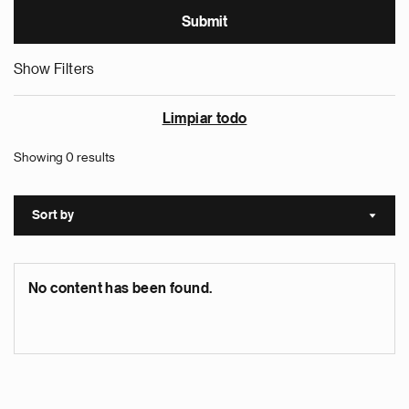
Show Filters
Limpiar todo
Showing 0 results
Sort by
Sort a
No content has been found.