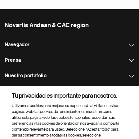
Novartis Andean & CAC region
Navegador
Prensa
Nuestro portafolio
Otras webs
Tu privacidad es importante para nosotros.
Utilizamos cookies para mejorar su experiencia al visitar nuestras
Footer Site Search
páginas web: las cookies de rendimiento nos muestran cómo
utiliza esta página web, las cookies funcionales recuerdan sus
preferencias y las cookies de orientación nos ayudan a compartir
contenido relevante para usted. Seleccione: "Aceptar todo" para
dar su consentimiento a todas las cookies, seleccione