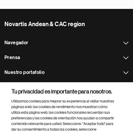
Novartis Andean & CAC region
Navegador
Prensa
Nuestro portafolio
Otras webs
Tu privacidad es importante para nosotros.
Utilizamos cookies para mejorar su experiencia al visitar nuestras
Footer Site Search
páginas web: las cookies de rendimiento nos muestran cómo
utiliza esta página web, las cookies funcionales recuerdan sus
preferencias y las cookies de orientación nos ayudan a compartir
contenido relevante para usted. Seleccione: "Aceptar todo" para
dar su consentimiento a todas las cookies, seleccione