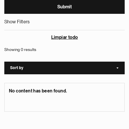
Show Filters
Limpiar todo
Showing 0 results
Sort by
Sort a
No content has been found.