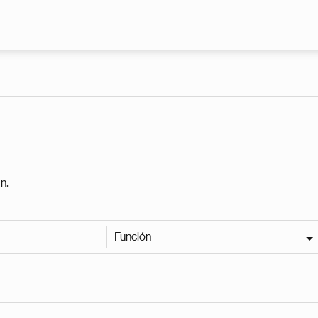
Pasar al contenido principal
n.
Función