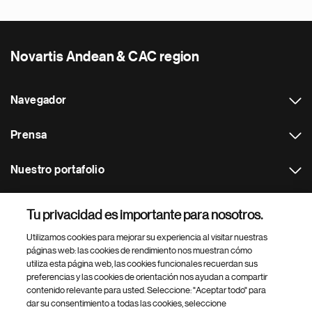
Novartis Andean & CAC region
Navegador
Prensa
Nuestro portafolio
Otras webs
Tu privacidad es importante para nosotros.
Utilizamos cookies para mejorar su experiencia al visitar nuestras
Footer Site Search
páginas web: las cookies de rendimiento nos muestran cómo
utiliza esta página web, las cookies funcionales recuerdan sus
preferencias y las cookies de orientación nos ayudan a compartir
contenido relevante para usted. Seleccione: "Aceptar todo" para
dar su consentimiento a todas las cookies, seleccione