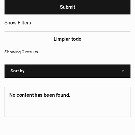
Show Filters
Limpiar todo
Showing 0 results
Sort by
Sort a
No content has been found.