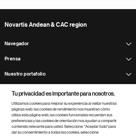
Novartis Andean & CAC region
Navegador
Prensa
Nuestro portafolio
Otras webs
Tu privacidad es importante para nosotros.
Utilizamos cookies para mejorar su experiencia al visitar nuestras
Footer Site Search
páginas web: las cookies de rendimiento nos muestran cómo
utiliza esta página web, las cookies funcionales recuerdan sus
preferencias y las cookies de orientación nos ayudan a compartir
contenido relevante para usted. Seleccione: "Aceptar todo" para
dar su consentimiento a todas las cookies, seleccione