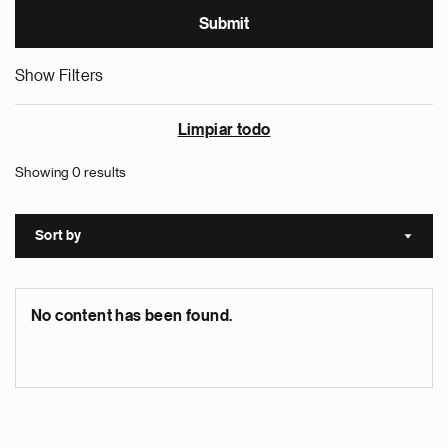
Show Filters
Limpiar todo
Showing 0 results
Sort by
Sort a
No content has been found.