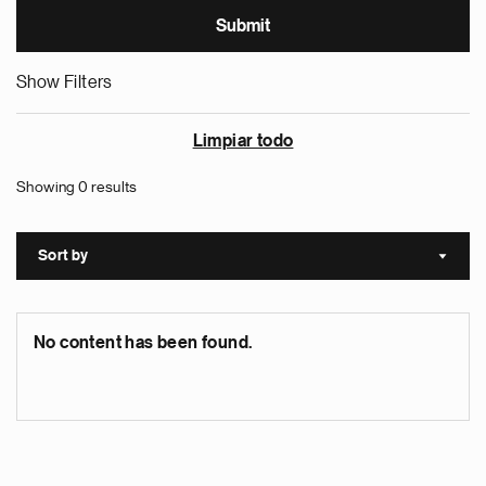
Show Filters
Limpiar todo
Showing 0 results
Sort by
Sort a
No content has been found.