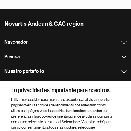
Novartis Andean & CAC region
Navegador
Prensa
Nuestro portafolio
Otras webs
Tu privacidad es importante para nosotros.
Utilizamos cookies para mejorar su experiencia al visitar nuestras
Footer Site Search
páginas web: las cookies de rendimiento nos muestran cómo
utiliza esta página web, las cookies funcionales recuerdan sus
preferencias y las cookies de orientación nos ayudan a compartir
contenido relevante para usted. Seleccione: "Aceptar todo" para
dar su consentimiento a todas las cookies, seleccione