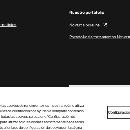
Nuestro portafolio
e noticias
Novartis pipeline
Portafolio de tratamientos Novart
Footer Site Search
b: las cookies de rendimiento nos muestran cómo utiliza
okies de orientación nos ayudan a compartir contenido
Configuració
 todas las cookies, seleccione "Configuración de
para utilizar solo las cookies estrictamente necesarias.
Configuración de cookies
Mapa del sitio
 el enlace de configuración de cookies en la página