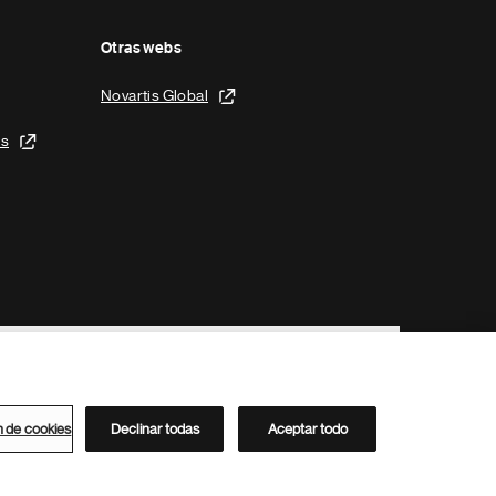
Otras webs
Novartis Global
is
n de cookies
Declinar todas
Aceptar todo
Directorio de Novartis
Este sitio está dirigido al público del clúster ACC