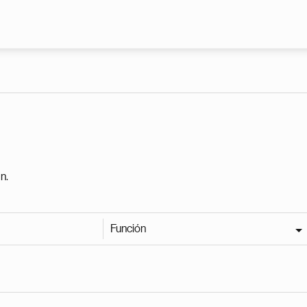
Pasar al contenido principal
n.
Función