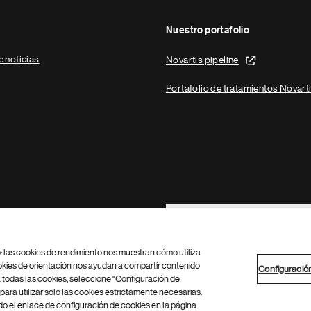
Nuestro portafolio
e noticias
Novartis pipeline
Portafolio de tratamientos Novart
Footer Site Search
b: las cookies de rendimiento nos muestran cómo utiliza
okies de orientación nos ayudan a compartir contenido
Configuració
 todas las cookies, seleccione "Configuración de
para utilizar solo las cookies estrictamente necesarias.
Configuración de cookies
Mapa del sitio
 el enlace de configuración de cookies en la página