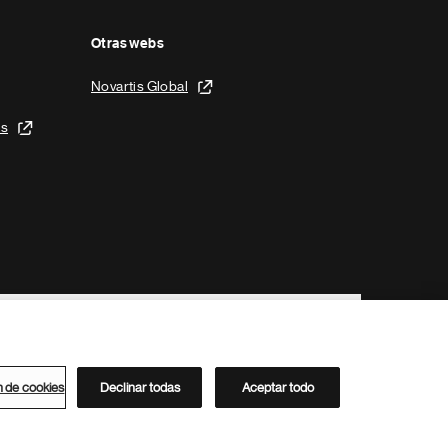
Otras webs
Novartis Global
is
n de cookies
Declinar todas
Aceptar todo
Directorio de Novartis
Este sitio está dirigido al público del clúster ACC