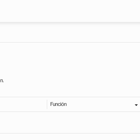
Pasar al contenido principal
n.
Función