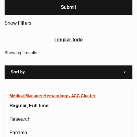
Show Filters
Limpiar todo
Showing 1 results
Sort by
Sort a
Medical Manager Hematology - ACC Cluster
Regular, Full time
Research
Panamá