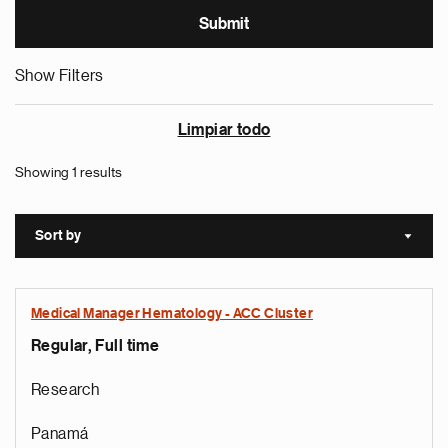
Show Filters
Limpiar todo
Showing 1 results
Sort by
Sort a
Medical Manager Hematology - ACC Cluster
Regular, Full time
Research
Panamá