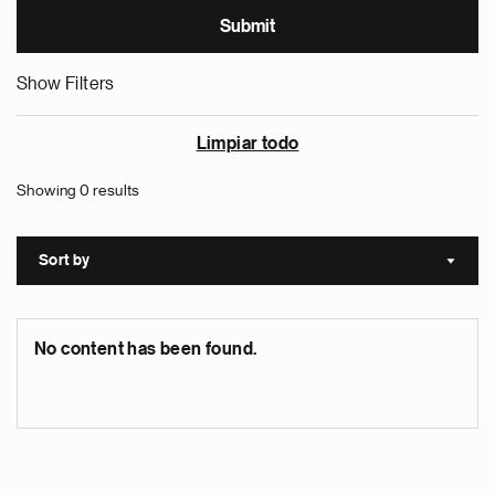
Show Filters
Limpiar todo
Showing 0 results
Sort by
Sort a
No content has been found.