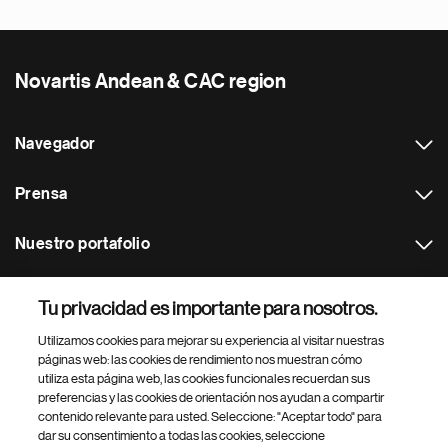
Novartis Andean & CAC region
Navegador
Prensa
Nuestro portafolio
Otras webs
Tu privacidad es importante para nosotros.
Utilizamos cookies para mejorar su experiencia al visitar nuestras
Footer Site Search
páginas web: las cookies de rendimiento nos muestran cómo
utiliza esta página web, las cookies funcionales recuerdan sus
preferencias y las cookies de orientación nos ayudan a compartir
contenido relevante para usted. Seleccione: "Aceptar todo" para
dar su consentimiento a todas las cookies, seleccione