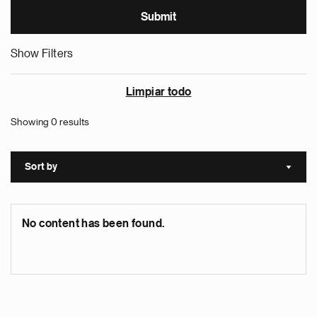
Show Filters
Limpiar todo
Showing 0 results
Sort by
Sort a
No content has been found.