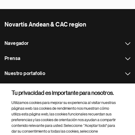
Novartis Andean & CAC region
Navegador
Prensa
Nuestro portafolio
Otras webs
Tu privacidad es importante para nosotros.
Utilizamos cookies para mejorar su experiencia al visitar nuestras
Footer Site Search
páginas web: las cookies de rendimiento nos muestran cómo
utiliza esta página web, las cookies funcionales recuerdan sus
preferencias y las cookies de orientación nos ayudan a compartir
contenido relevante para usted. Seleccione: "Aceptar todo" para
dar su consentimiento a todas las cookies, seleccione